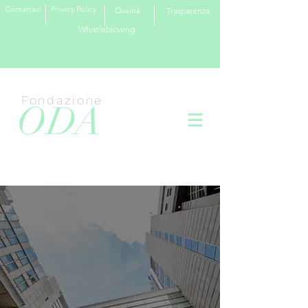
Contattaci
Privacy Policy
Qualità
Trasparenza
Whistleblowing
Fondazione
ODA