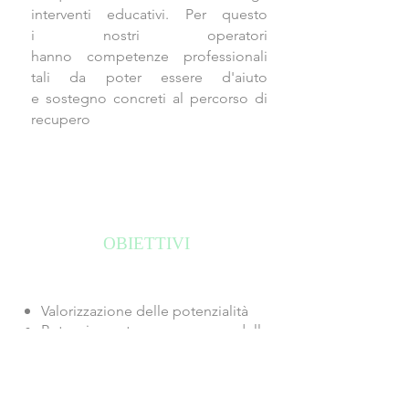
interventi educativi. Per questo
i nostri operatori
hanno competenze professionali
tali da poter essere d'aiuto
e sostegno concreti al percorso di
recupero
OBIETTIVI
Valorizzazione delle potenzialità
Potenziamento delle
capacità affettive, sociali e
relazionali
Crescita dell'autonomia
Interazione attiva con la famiglia di