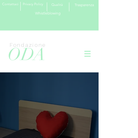
Contattaci
Privacy Policy
Qualità
Trasparenza
Whistleblowing
Fondazione
ODA