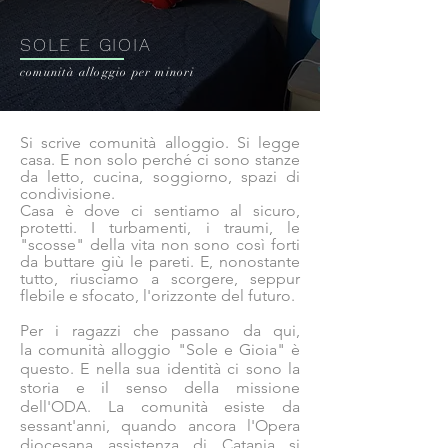
SOLE E GIOIA
comunità alloggio per minori
Si scrive comunità alloggio. Si legge
casa. E non solo perché ci sono stanze
da letto, cucina, soggiorno, spazi di
condivisione.
Casa è dove ci sentiamo al sicuro,
protetti. I turbamenti, i traumi, le
"scosse" della vita non sono così forti
da buttare giù le pareti. E, nonostante
tutto, riusciamo a scorgere, seppur
flebile e sfocato, l'orizzonte del futuro.
Per i ragazzi che passano da qui,
la comunità alloggio "Sole e Gioia" è
questo. E nella sua identità ci sono la
storia e il senso della missione
dell'ODA. La comunità esiste da
sessant'anni, quando ancora l'Opera
diocesana assistenza di Catania si